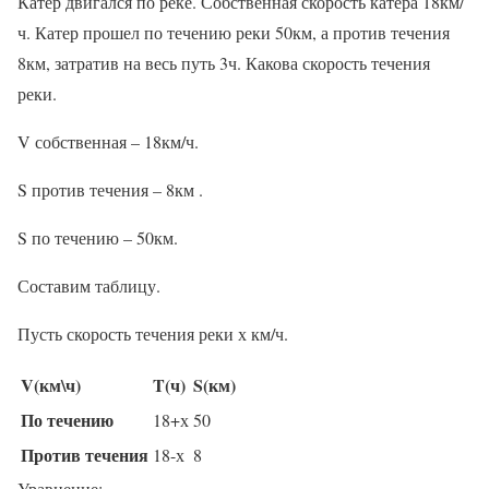
Катер двигался по реке. Собственная скорость катера 18км/
ч. Катер прошел по течению реки 50км, а против течения
8км, затратив на весь путь 3ч. Какова скорость течения
реки.
V собственная – 18км/ч.
S против течения – 8км .
S по течению – 50км.
Составим таблицу.
Пусть скорость течения реки х км/ч.
V(км\ч)
T(ч)
S(км)
По течению
18+х
50
Против течения
18-х
8
Уравнение: