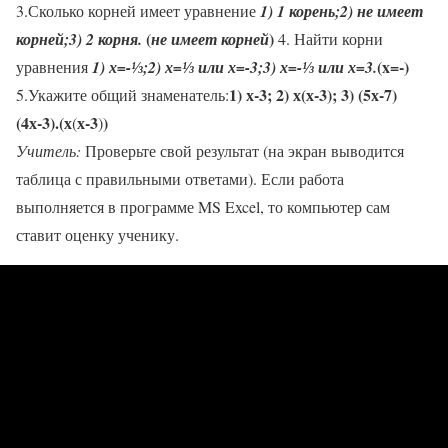
3.Сколько корней имеет уравнение
1) 1 корень;
2) не имеет
(
)
корней;
3) 2 корня.
не имеет корней
4. Найти корни
(x=-)
уравнения
1) х=-⅓;
2) х=⅓ или х=-3;
3) х=-⅓ или х=3.
1) х-3;
2) х(х-3);
3) (5х-7)
5.Укажите общий знаменатель:
(4х-3).
(х
х-3
)
(
)
Учитель:
Проверьте свой результат (на экран выводится
таблица с правильными ответами). Если работа
выполняется в программе MS Excel, то компьютер сам
ставит оценку ученику.