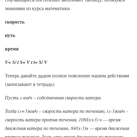
знаниями из курса математики.
скорость
путь
время
V= S/ t
S= V t
t= S/ V
Теперь давайте дадим полное пояснение нашим действиям
(записывают в тетрадь):
Пусть x км/ч – собственная скорость катера.
Тогда (x+3)км/ч – скорость катера по течению, (x-3)км/ч –
скорость катера против течения, 108/(х+3) ч — время
движения катера по течению, 84/(х-3)ч — время движения
против течения. Зная, что время движения по течению