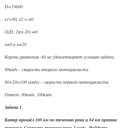
D
=19600
х
1
=80, х
2
=-60
ОДЗ: 2х(х-20) ≠0
х≠0 и х≠20
Корень уравнения -60 не удовлетворяет условию задачи.
80км/ч – скорость второго мотоциклиста.
80+20=100 (км/ч) – скорость первого мотоциклиста.
Ответ: 80км/ч, 100км/ч.
Задача 1.
Катер прошёл 108 км по течению реки и 84 км против
течения. Скорость течения реки 3 км/ч . Найдите