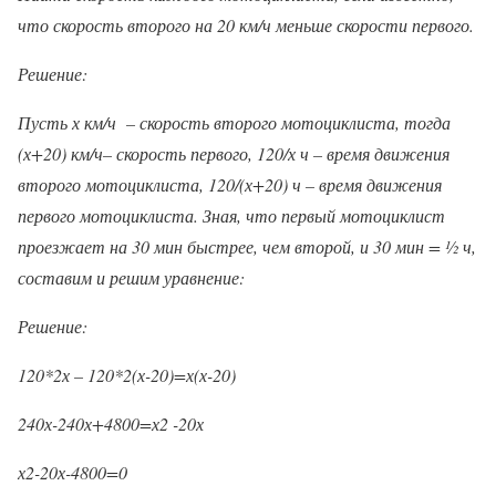
что скорость второго на 20 км/ч меньше скорости первого.
Решение:
Пусть
х км/ч
– скорость второго мотоциклиста, тогда
(
х+20
) км/ч– скорость первого, 120/х ч – время движения
второго мотоциклиста, 120/(х+20) ч – время движения
первого мотоциклиста. Зная, что
первый мотоциклист
проезжает на 30 мин быстрее, чем второй
, и 30 мин = ½ ч,
составим и решим уравнение:
Решение:
120*2х – 120*2(х-20)=х(х-20)
240х-240х+4800=х
2
-20х
х2-20х-4800=0