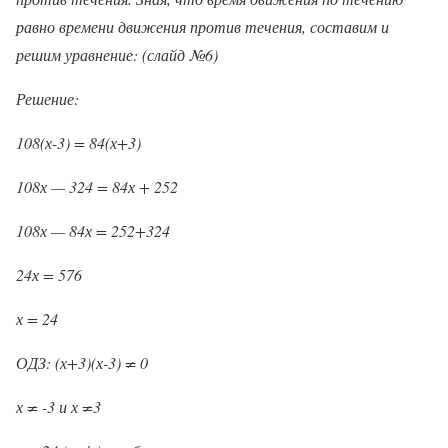
равно времени движения против течения, составим и
решим уравнение: (слайд №6)
Решение:
108(х-3) = 84(х+3)
108х — 324 = 84х + 252
108х — 84х = 252+324
24х = 576
х = 24
ОДЗ: (х+3)(х-3) ≠ 0
х ≠ -3 и х ≠3