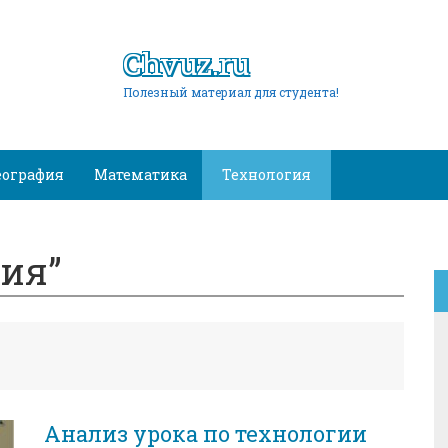
Chvuz.ru
Полезный материал для студента!
еография
Математика
Технология
ия”
Анализ урока по технологии