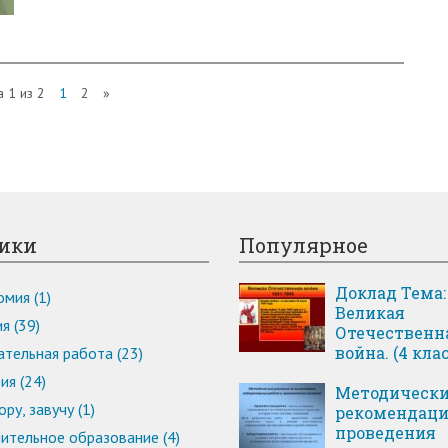
 1 из 2
1
2
»
ики
Популярное
Доклад Тема:
мия (1)
Великая
я (39)
Отечественн
война. (4 клас
тельная работа (23)
ия (24)
Методическ
ру, завучу (1)
рекомендаци
проведения
ительное образование (4)