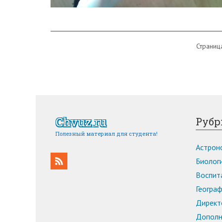
Страница
Chvuz.ru
Рубр
Полезный материал для студента!
Астроно
Биологи
Воспита
Географ
Директо
Дополн