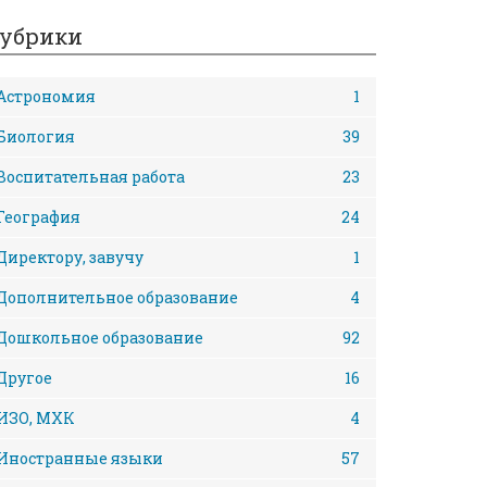
убрики
Астрономия
1
Биология
39
Воспитательная работа
23
География
24
Директору, завучу
1
Дополнительное образование
4
Дошкольное образование
92
Другое
16
ИЗО, МХК
4
Иностранные языки
57