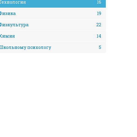
Технология
16
Физика
19
Физкультура
22
Химия
14
Школьному психологу
5