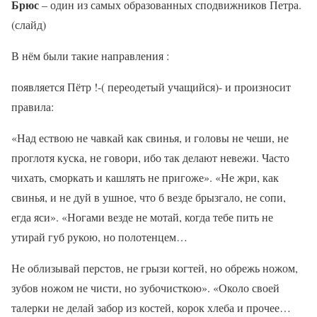
Брюс
– один из самых образованных сподвижников Петра.
(слайд)
В нём были такие направления :
появляется Пётр !-( переодетый учащийся)- и произносит
правила:
«Над ествою не чавкай как свинья, и головы не чеши, не
проглотя куска, не говори, ибо так делают невежи. Часто
чихать, сморкать и кашлять не пригоже». «Не жри, как
свинья, и не дуй в ушное, что б везде брызгало, не сопи,
егда яси». «Ногами везде не мотай, когда тебе пить не
утирай губ рукою, но полотенцем…
Не облизывай перстов, не грызи когтей, но обрежь ножом,
зубов ножом не чисти, но зубочисткою». «Около своей
талерки не делай забор из костей, корок хлеба и прочее…