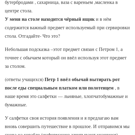
бутербродами , сахарница, ваза с вареньем ,масленка в
центре стола.
У меня на столе находится чёрный ящик
и в нём
содержится важный предмет используемый при сервировки
стола. Отгадайте- Что это?
Небольшая подсказка –этот предмет связан с Петром 1, а
точнее с обычаем который он ввёл используя этот предмет
за столом.
Петр 1 ввёл обычай вытирать рот
(ответы учащихся)
после еды специальным платком или полотенцем
, в
наше время это салфетки — льняные, хлопчатобумажные и
бумажные.
У салфетки своя история появления и я предлагаю вам
вновь совершить путешествие в прошлое. И отправимся мы
снова на корабле (информацию зачитывают учащиеся)