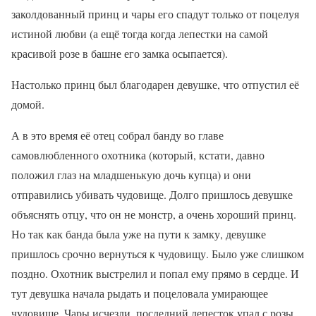
заколдованный принц и чары его спадут только от поцелуя
истиной любви (а ещё тогда когда лепестки на самой
красивой розе в башне его замка осыпается).
Настолько принц был благодарен девушке, что отпустил её
домой.
А в это время её отец собрал банду во главе
самовлюбленного охотника (который, кстати, давно
положил глаз на младшенькую дочь купца) и они
отправились убивать чудовище. Долго пришлось девушке
объяснять отцу, что он не монстр, а очень хороший принц.
Но так как банда была уже на пути к замку, девушке
пришлось срочно вернуться к чудовищу. Было уже слишком
поздно. Охотник выстрелил и попал ему прямо в сердце. И
тут девушка начала рыдать и поцеловала умирающее
чудовище. Чары исчезли, последний лепесток упал с розы,