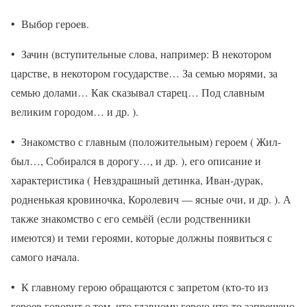
• Выбор героев.
• Зачин (вступительные слова, например: В некотором
царстве, в некотором государстве… За семью морями, за
семью долами… Как сказывал старец… Под славным
великим городом… и др. ).
• Знакомство с главным (положительным) героем ( Жил-
был…, Собирался в дорогу…, и др. ), его описание и
характеристика ( Невздрашный детинка, Иван-дурак,
родненькая кровиночка, Королевич — ясные очи, и др. ). А
также знакомство с его семьёй (если родственники
имеются) и теми героями, которые должны появиться с
самого начала.
• К главному герою обращаются с запретом (кто-то из
героев говорит о том, что главному герою что-то запрещено