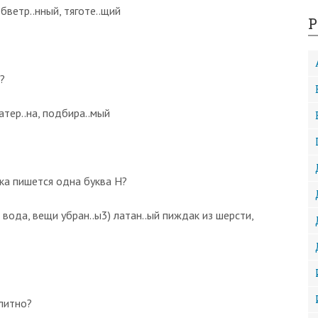
обветр..нный, тяготе..щий
Р
?
затер..на, подбира..мый
ка пишется одна буква Н?
я вода, вещи убран..ы3) латан..ый пиждак из шерсти,
литно?