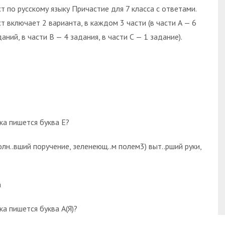
ст по русскому языку Причастие для 7 класса с ответами.
ст включает 2 варианта, в каждом 3 части (в части А — 6
аний, в части В — 4 задания, в части С — 1 задание).
ка пишется буква Е?
олн..вший поручение, зеленеющ..м полем3) выт..рший руки,
а
а пишется буква А(Я)?