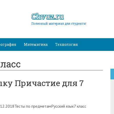
Chvuz.ru
Полезный материал для студента!
еография
Математика
Технология
класс
ыку Причастие для 7
.12.2018Тесты по предметамРусский язык7 класс