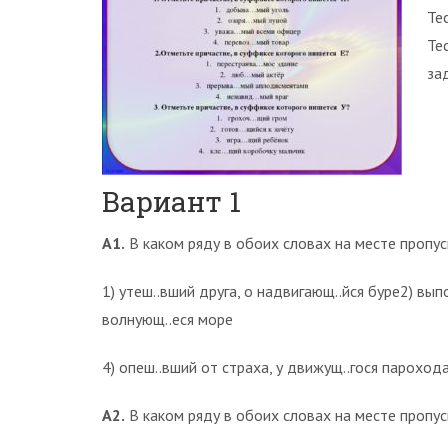
Те
Те
зад
Вариант 1
А1.
В каком ряду в обоих словах на месте пропус
1) утеш..вший друга, о надвигающ..йся буре2) вып
волнующ..еся море
4) опеш..вший от страха, у движущ..гося пароход
А2.
В каком ряду в обоих словах на месте пропуск