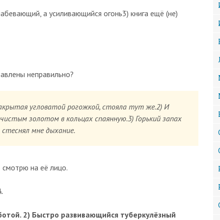
лабевающий, а усиливающийся огонь3) книга ещё (не)
тавлены неправильно?
акрытая угловатой ро­гожкой, стояла тут же.2) И
 чистым золотом в кольцах спаянную.3) Горький запах
стеснял мне дыхание.
 смотрю на её лицо.
.
ботой. 2) Быстро развивающийся туберкулёзный