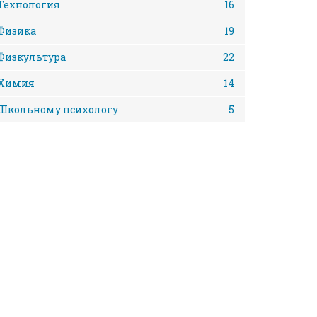
Технология
16
Физика
19
Физкультура
22
Химия
14
Школьному психологу
5