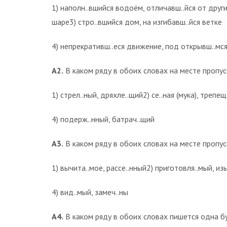
1) наполн..вшийся водоём, отличавш..йся от друг
шаре3) стро..вшийся дом, на изгибавш..йся ветке
4) непрекративш..еся движение, под открывш..мс
А2.
В каком ряду в обоих словах на месте пропуск
1) стрел..ный, дряхле..щий2) се..ная (мука), трепе
4) подерж..нный, батрач..щий
А3.
В каком ряду в обоих словах на месте пропус
1) вычита..мое, рассе..нный2) приготовля..мый, из
4) вид..мый, замеч..ны
А4.
В каком ряду в обоих словах пишется одна б