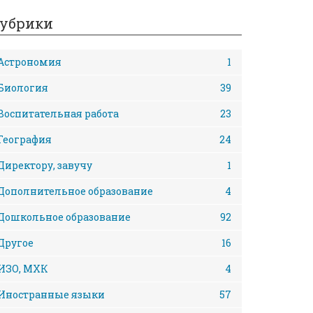
убрики
Астрономия
1
Биология
39
Воспитательная работа
23
География
24
Директору, завучу
1
Дополнительное образование
4
Дошкольное образование
92
Другое
16
ИЗО, МХК
4
Иностранные языки
57