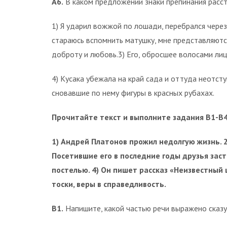
А6.
В каком предложении знаки препинания расс
1) Я ударил вожжой по лошади, перебрался через 
стараюсь вспомнить матушку, мне представляют­с
доброту и любовь.3) Его, обросшее волосами лиц
4) Кусака убежала на край сада и оттуда неотсту
сновавшие по нему фигуры в красных рубахах.
Прочитайте текст и выполните задания В1-В4
1) Андрей Платонов прожил недолгую жизнь. 2
Посетившие его в последние годы друзья заст
постелью. 4) Он пишет рассказ «Неиз­вестный 
тоски, веры в справедливость.
В1.
Напишите, какой частью речи выражено сказу