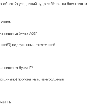
их объект2) увид..вший чудо ребёнок, на блестевш..м
я окном
а пишется буква А(Я)?
щ..щий3) подсуш..нный, тяготе..щий
ка пишется буква Е?
ыск..нный3) прогоня..мый, измусол..нный
уква Н?