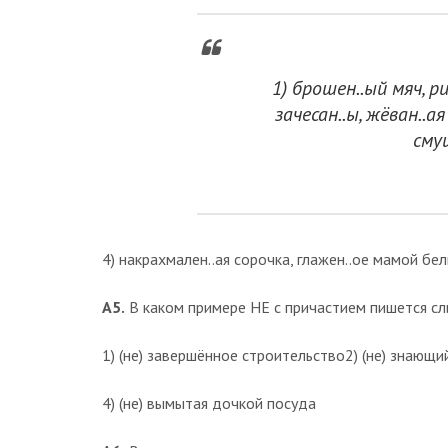
1) брошен..ый мяч, 
зачесан..ы, жёван..а
сму
4) накрахмален..ая сорочка, глажен..ое мамой бел
A5.
В каком примере НЕ с причастием пишется сл
1) (не) завершённое строительство2) (не) знающи
4) (не) вымытая дочкой посуда