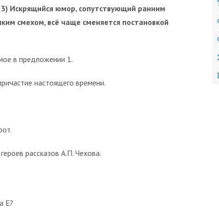
. 3) Искрящийся юмор, сопутст­вующий ранним
ким смехом, всё чаще сменяется постановкой
мое в предложении 1.
ричастие настоящего времени.
рот.
роев рас­сказов А.П. Чехова.
а Е?