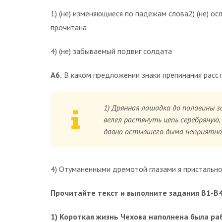
1) (не) изменяющиеся по падежам слова2) (не) ос
прочитана
4) (не) забываемый подвиг солдата
А6.
В каком предложении знаки препинания расс
1) Дрянная лошадка до половины з
велел растянуть цепь серебряную,
давно остывшего дыма неприятно 
4) Отуманенными дремотой глазами я пристально
Прочитайте текст и выполните задания В1-В4
1) Короткая жизнь Чехова наполнена была ра