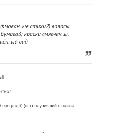
рифмован..ые стихи2) волосы
я бумага3) краски смягчен..ы,
щён..ый вид
ьё
итно?
й преград3) (не) получивший отклика