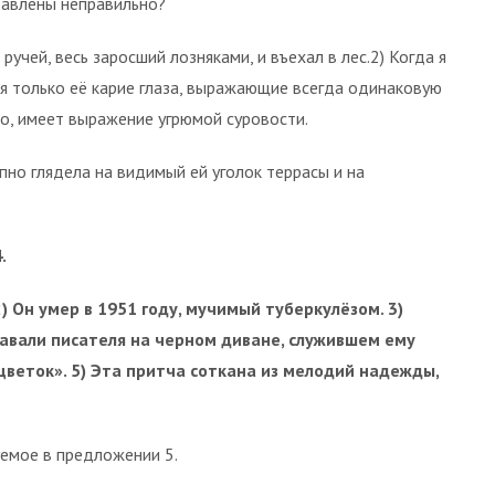
тавлены неправильно?
ручей, весь заросший лозняками, и въехал в лес.2) Когда я
я только её карие глаза, выражающие всегда одинако­вую
о, имеет выражение угрю­мой суровости.
пно гля­дела на видимый ей уголок террасы и на
.
) Он умер в 1951 году, мучимый туберкулёзом. 3)
авали писателя на черном дива­не, служившем ему
цветок». 5) Эта притча соткана из мелодий надеж­ды,
емое в пред­ложении 5.