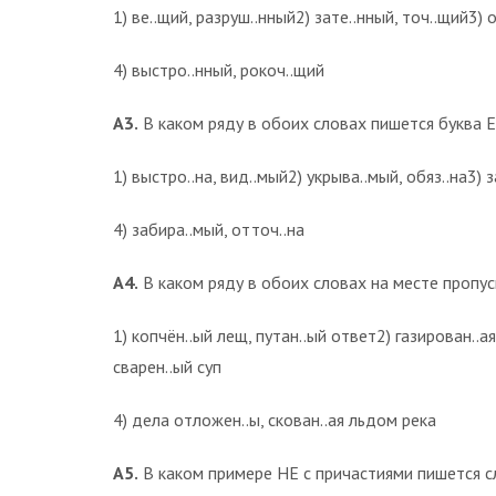
1) ве..щий, разруш..нный2) зате..нный, точ..щий3) 
4) выстро..нный, рокоч..щий
А3.
В каком ряду в обоих словах пишется буква Е
1) выстро..на, вид..мый2) укрыва..мый, обяз..на3) 
4) забира..мый, отточ..на
А4.
В каком ряду в обоих словах на месте пропус
1) копчён..ый лещ, путан..ый ответ2) газирован..а
сварен..ый суп
4) дела отложен..ы, скован..ая льдом река
А5.
В каком примере НЕ с причастиями пишется с