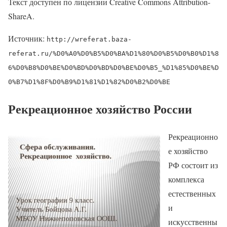
Текст доступен по лицензии Creative Commons Attribution-
ShareA.
Источник:
http://wreferat.baza-
referat.ru/%D0%A0%D0%B5%D0%BA%D1%80%D0%B5%D0%B0%D1%8
6%D0%B8%D0%BE%D0%BD%D0%BD%D0%BE%D0%B5_%D1%85%D0%BE%D
0%B7%D1%8F%D0%B9%D1%81%D1%82%D0%B2%D0%BE
Рекреационное хозяйство России
Рекреационно
е хозяйство
РФ состоит из
комплекса
естественных
и
искусственны