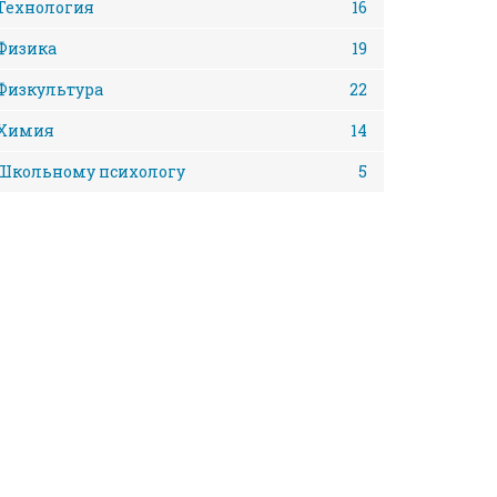
Технология
16
Физика
19
Физкультура
22
Химия
14
Школьному психологу
5