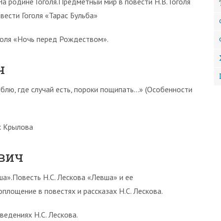
.На родине Гоголя.Предметный мир в повести Н.В. Гоголя
вести Гоголя «Тарас Бульба»
оголя «Ночь перед Рождеством».
ч
лю, где случай есть, пороки пощипать…» (Особенности
ях Крылова
вич
а».Повесть Н.С. Лескова «Левша» и ее
площение в повестях и рассказах Н.С. Лескова.
ведениях Н.С. Лескова.