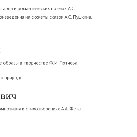
старца в романтических поэмах А.С.
изведения на сюжеты сказок А.С. Пушкина.
ч
е образы в творчестве Ф.И. Тютчева.
 о природе.
евич
омпозиция в стихотворениях А.А. Фета.