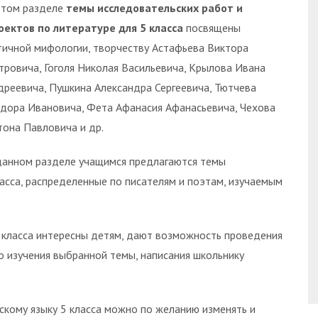
этом разделе
темы исследовательских работ и
оектов по литературе для 5 класса
посвящены
тичной мифологии, творчеству Астафьева Виктора
тровича, Гоголя Николая Васильевича, Крылова Ивана
дреевича, Пушкина Александра Сергеевича, Тютчева
дора Ивановича, Фета Афанасия Афанасьевича, Чехова
тона Павловича и др.
данном разделе учащимся предлагаются темы
асса, распределенные по писателям и поэтам, изучаемым
 класса интересны детям, дают возможность проведения
о изучения выбранной темы, написания школьнику
кому языку 5 класса можно по желанию изменять и