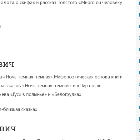
родота о скифах и рассказ Толстого «Много ли человеку
и
вич
а «Ночь темная-темная».Мифопоэтическая основа книги
 рассказов «Ночь темная-темная» и «Пир после
ева «Гуси в полынье» и «Белогрудка».
-близкая сказка».
евич