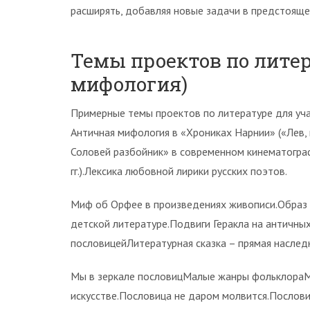
расширять, добавляя новые задачи в предстояще
Темы проектов по литер
мифология)
Примерные темы проектов по литературе для уча
Античная мифология в «Хрониках Нарнии» («Лев,
Соловей разбойник» в современном кинематограф
гг.).Лексика любовной лирики русских поэтов.
Миф об Орфее в произведениях живописи.Образ 
детской литературе.Подвиги Геракла на античных
пословицейЛитературная сказка – прямая наслед
Мы в зеркале пословицМалые жанры фольклораМ
искусстве.Пословица не даром молвится.Пословиц