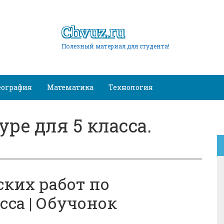
Chvuz.ru
Полезный материал для студента!
еография
Математика
Технология
ре для 5 класса.
ских работ по
сса | Обучонок