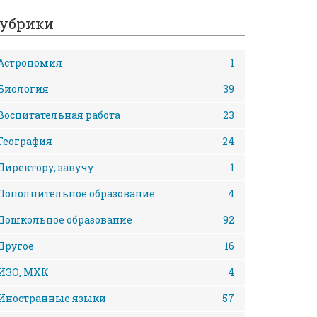
убрики
Астрономия
1
Биология
39
Воспитательная работа
23
География
24
Директору, завучу
1
Дополнительное образование
4
Дошкольное образование
92
Другое
16
ИЗО, МХК
4
Иностранные языки
57