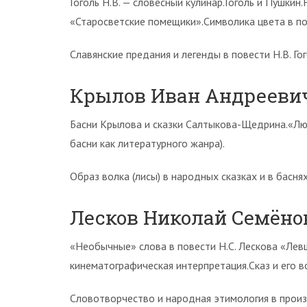
Гоголь Н.В. — словесный кулинар.Гоголь и Пушкин
«Старосветские помещики».Символика цвета в по
Славянские предания и легенды в повести Н.В. Г
Крылов Иван Андрееви
Басни Крылова и сказки Салтыкова-Щедрина.«Люб
басни как литературного жанра).
Образ волка (лисы) в народных сказках и в басн
Лесков Николай Семёно
«Необычные» слова в повести Н.С. Лескова «Левш
кинематографическая интерпретация.Сказ и его во
Словотворчество и народная этимология в произ