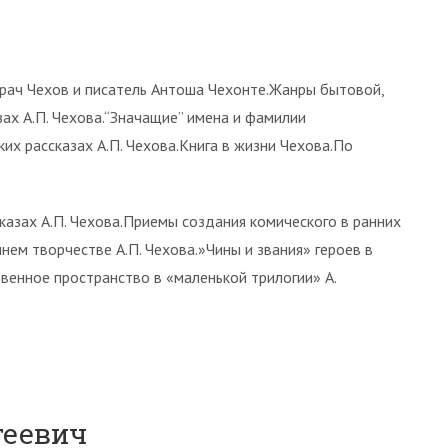
.Врач Чехов и писатель Антоша Чехонте.Жанры бытовой,
ах А.П. Чехова.“Значащие” имена и фамилии
х рассказах А.П. Чехова.Книга в жизни Чехова.По
казах А.П. Чехова.Приемы создания комического в ранних
ннем творчестве А.П. Чехова.»Чины и звания» героев в
твенное пространство в «маленькой трилогии» А.
геевич