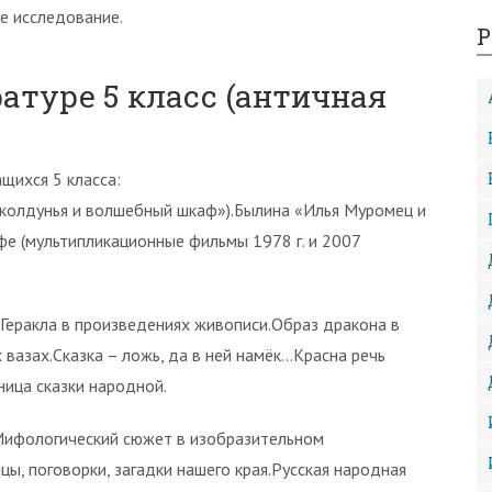
е исследование.
Р
атуре 5 класс (античная
щихся 5 класса:
 колдунья и волшебный шкаф»).Былина «Илья Муромец и
е (мультипликационные фильмы 1978 г. и 2007
Геракла в произведениях живописи.Образ дракона в
 вазах.Сказка – ложь, да в ней намёк…Красна речь
ница сказки народной.
ифологический сюжет в изобразительном
ы, поговорки, загадки нашего края.Русская народная