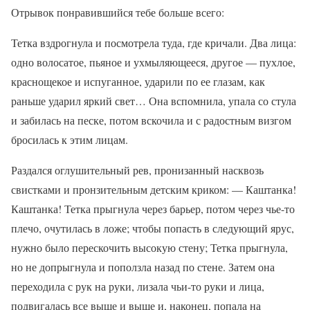
Отрывок понравившийся тебе больше всего:
Тетка вздрогнула и посмотрела туда, где кричали. Два лица:
одно волосатое, пьяное и ухмыляющееся, другое — пухлое,
краснощекое и испуганное, ударили по ее глазам, как
раньше ударил яркий свет… Она вспомнила, упала со стула
и забилась на песке, потом вскочила и с радостным визгом
бросилась к этим лицам.
Раздался оглушительный рев, пронизанный насквозь
свистками и пронзительным детским криком: — Каштанка!
Каштанка! Тетка прыгнула через барьер, потом через чье-то
плечо, очутилась в ложе; чтобы попасть в следующий ярус,
нужно было перескочить высокую стену; Тетка прыгнула,
но не допрыгнула и поползла назад по стене. Затем она
переходила с рук на руки, лизала чьи-то руки и лица,
подвигалась все выше и выше и, наконец, попала на