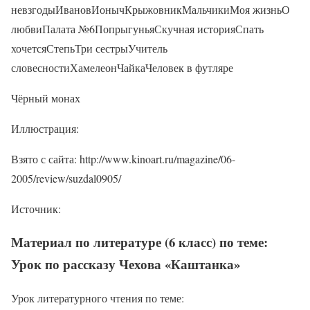
невзгодыИвановИонычКрыжовникМальчикиМоя жизньО
любвиПалата №6ПопрыгуньяСкучная историяСпать
хочетсяСтепьТри сестрыУчитель
словесностиХамелеонЧайкаЧеловек в футляре
Чёрный монах
Иллюстрация:
Взято с сайта: http://www.kinoart.ru/magazine/06-
2005/review/suzdal0905/
Источник:
Материал по литературе (6 класс) по теме:
Урок по рассказу Чехова «Каштанка»
Урок литературного чтения по теме: