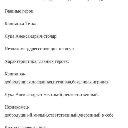
Главные герои:
Каштанка-Тетка.
Лука Александрыч-столяр.
Незнакомец-дрессировщик и клоун.
Характеристика главных героев:
Каштанка-
добродушная,преданная,пугливая,боязливая,игривая.
Лука Александрыч-жестокий,неответственный.
Незнакомец-
добродушный,милый,ответственный,уверенный в себе.
Краткое содержание: