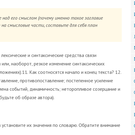
е над его смыслом (почему именно такое заглавие
 на смысловые части, составьте для себя план
 лексические и синтаксические средства связи
 или, наоборот, резкое изменение синтаксических
ложениях).11. Как соотносятся начало и конец текста? 12.
тавление, противопоставление; постепенное усиление
смена событий, динамичность; неторопливое созерцание и
абудьте об образе автора).
 установите их значения по словарю. Обратите внимание