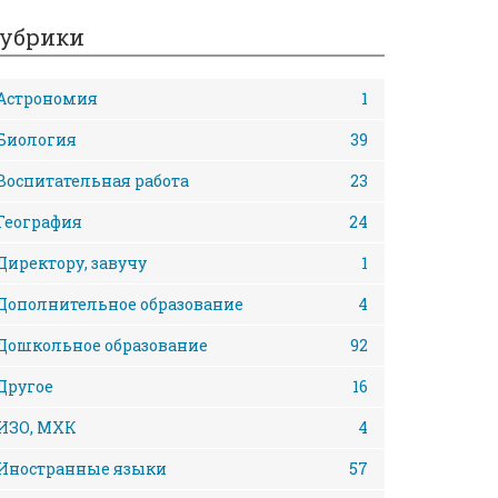
убрики
Астрономия
1
Биология
39
Воспитательная работа
23
География
24
Директору, завучу
1
Дополнительное образование
4
Дошкольное образование
92
Другое
16
ИЗО, МХК
4
Иностранные языки
57