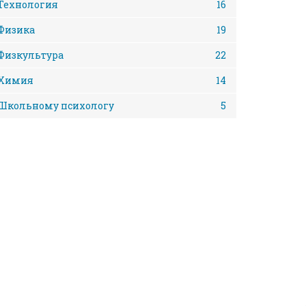
Технология
16
Физика
19
Физкультура
22
Химия
14
Школьному психологу
5