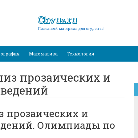
Chvuz.ru
Полезный материал для студента!
еография
Математика
Технология
из прозаических и
зведений
 прозаических и
едений. Олимпиады по