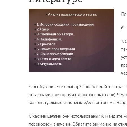
Пл
(9
7.
те
ус
пр
ча
Чел обусловлен их выбор?Понаблюдайте за разл
повторами, повторами однокоренных слов). Чем 
контекстуальные синонимы и/или антонимы.Найд
С какими целями они использованы? К Найдите мн
переносном значении.Обратите внимание на стил