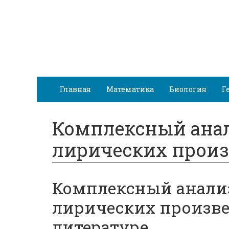
Главная
Математика
Биология
Г
Комплексный анал
лирических прои
Комплексный анализ
лирических произв
литературе