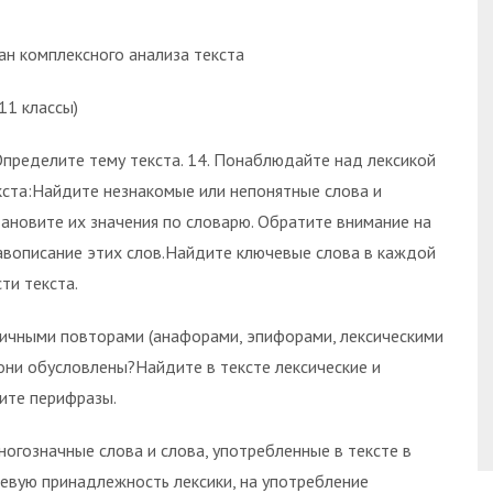
ан комплексного анализа текста
-11 классы)
 Определите тему текста. 14. Понаблюдайте над лексикой
кста:Найдите незнакомые или непонятные слова и
тановите их значения по словарю. Обратите внимание на
авописание этих слов.Найдите ключевые слова в каждой
сти текста.
ичными повторами (анафорами, эпифорами, лексическими
они обусловлены?Найдите в тексте лексические и
ите перифразы.
огозначные слова и слова, употребленные в тексте в
евую принадлежность лексики, на употребление