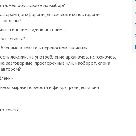
ста. Чел обусловлен их выбор?
афорами, эпифорами, лексическими повторами,
условлены?
льные синонимы и/или антонимы.
пользованы?
бленные в тексте в переносном значении.
сть лексики, на употребление архаизмов, историзмов,
на разговорные, просторечные или, наоборот, слона
 автором?
блены?
нной выразительности и фигуры речи, если они
о текста.