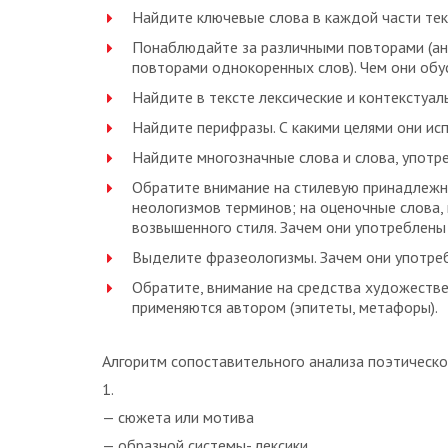
Найдите ключевые слова в каждой части тек
Понаблюдайте за различными повторами (ан
повторами однокоренных слов). Чем они об
Найдите в тексте лексические и контекстуа
Найдите перифразы. С какими целями они ис
Найдите многозначные слова и слова, употре
Обратите внимание на стилевую принадлежно
неологизмов терминов; на оценочные слова, 
возвышенного стиля. Зачем они употреблены
Выделите фразеологизмы. Зачем они употре
Обратите, внимание на средства художестве
применяются автором (эпитеты, метафоры).
Алгоритм сопоставительного анализа поэтическог
1.
— сюжета или мотива
— образной системы- лексики