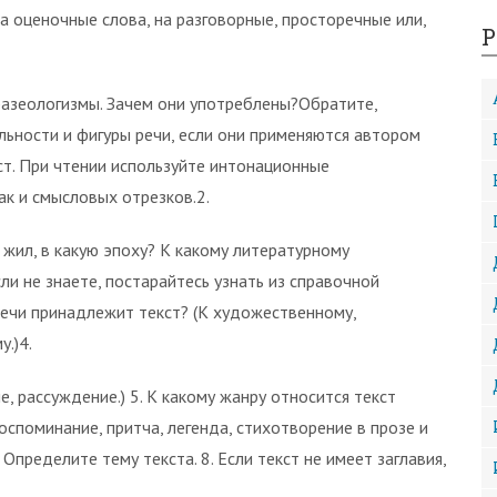
а оценочные слова, на разговорные, просторечные или,
Р
азеологизмы. Зачем они употреблены?Обратите,
ьности и фигуры речи, если они применяются автором
кст. При чтении используйте интонационные
ак и смысловых отрезков.2.
н жил, в какую эпоху? К какому литературному
и не знаете, постарайтесь узнать из справочной
речи принадлежит текст? (К художественному,
.)4.
е, рассуждение.) 5. К какому жанру относится текст
оспоминание, притча, легенда, стихотворение в прозе и
 Определите тему текста. 8. Если текст не имеет заглавия,