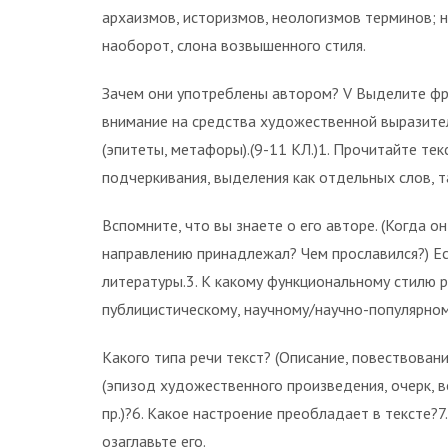
архаизмов, историзмов, неологизмов терминов; н
наоборот, слона возвышенного стиля.
Зачем они употреблены автором? V Выделите фр
внимание на средства художественной выразител
(эпитеты, метафоры).(9-11 КЛ.)1. Прочитайте те
подчеркивания, выделения как отдельных слов, т
Вспомните, что вы знаете о его авторе. (Когда о
направлению принадлежал? Чем прославился?) Есл
литературы.3. К какому функциональному стилю 
публицистическому, научному/научно-популярному
Какого типа речи текст? (Описание, повествовани
(эпизод художественного произведения, очерк, в
пр.)?6. Какое настроение преобладает в тексте?7.
озаглавьте его.