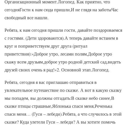
Организационный момент.Логопед. Как приятно, что
сегодняГости к нам сюда пришли,И не глядя на заботыЧас
свободный все нашли.
Ребята, к нам сегодня пришли гости, давайте поздороваемся
с гостями. (Дети здороваются).А теперь давайте встанем в
круг и поприветствуем друг друга (ритуал
приветствия):«Доброе утро, лесами полям,Доброе утро
скажу всем друзьям,доброе утро родной детский сад,видеть
друзей своих очень я рад!»2. Основной этап.Логопед.
Ребята, сегодня я вас приглашаю отправиться в
увлекательное путешествие по сказке. А вот в какую сказку
мы попадем, вы должны отгадать:В сказке небо синее,В
сказке птицы страшные,Яблонька спаси меня,Реченька
спаси меня… (Гуси – лебеди).Ребята, а что случилось в этой
сказке? Куда улетели Гуси – лебеди? А вы хотите помочь