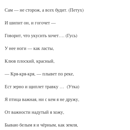
Сам — не сторож, а всех будит. (Петух)
И шипит он, и гогочет —
Говорит, что укусить хочет…. (Гусь)
У нее ноги — как ласты,
Клюв плоский, красный,
— Кря-кря-кря, — плывет по реке,
Ест зерно и щиплет травку … (Утка)
Я птица важная, ни с кем я не дружу,
От важности надутый я хожу,
Бываю белым я и чёрным, как земля,