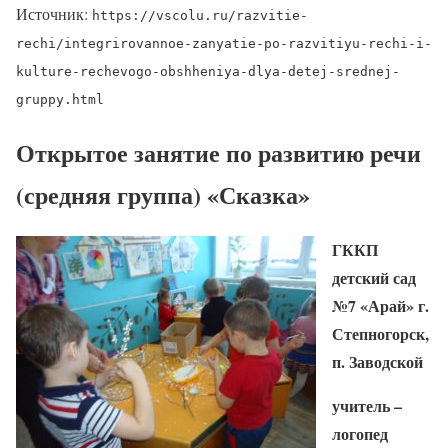
Источник:
https://vscolu.ru/razvitie-
rechi/integrirovannoe-zanyatie-po-razvitiyu-rechi-i-
kulture-rechevogo-obshheniya-dlya-detej-srednej-
gruppy.html
Открытое занятие по развитию речи
(средняя группа) «Сказка»
ГККП
детский сад
№7 «Арай» г.
Степногорск,
п. Заводской
учитель –
логопед