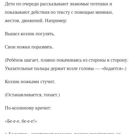
Дети по очереди рассказывают знакомые потешки и
показывают действия по тексту с помощью мимики,
жестов, движений. Например:
Вышел козлик погулять,
Свои ножки поразмять.
(Ребёнок шагает, плавно покачиваясь из стороны в сторону.
Указательные пальцы держит возле головы — «бодается».)
Козлик ножками стучит,
(Останавливается, топает.)
По-козлиному кричит:
«Бе-е-е, бе-е-е!»
(«Бодается», имитирует голосом, плавно покачиваясь из