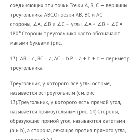
соединяющих эти точки.Точки А, В, С — вершины
треугольника АВС.Отрезки АВ, ВС и АС —
стороны, ∠A, ∠B и ∠C — углы. ∠A + ∠B + ∠C =
180°.Стороны треугольника часто обозначают
малыми буквами (рис.
13): АВ = с, ВС = а, АС = b.Р = а + b + с — периметр
треугольника.
Треугольник, у которого все углы острые,
называется остроугольным (см. рис.
13).Треугольник, у которого есть прямой угол,
называется прямоугольным (рис. 14).Стороны,
образующие прямой угол, называются катетами
(а и b), а сторона, лежащая против прямого угла,
— гипотенузой (с).