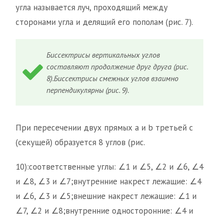
угла называется луч, проходящий между
сторонами угла и делящий его пополам (рис. 7).
Биссектрисы вертикальных углов
составляют продолжение друг друга (рис.
8).Биссектрисы смежных углов взаимно
перпендикулярны (рис. 9).
При пересечении двух прямых a и b третьей с
(секущей) образуется 8 углов (рис.
10):соответственные углы: ∠1 и ∠5, ∠2 и ∠6, ∠4
и ∠8, ∠3 и ∠7;внутренние накрест лежащие: ∠4
и ∠6, ∠3 и ∠5;внешние накрест лежащие: ∠1 и
∠7, ∠2 и ∠8;внутренние односторонние: ∠4 и