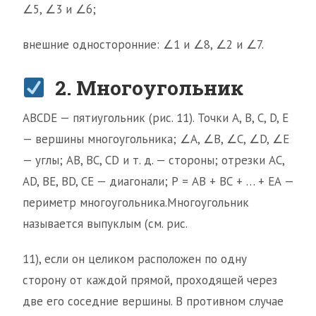
∠5, ∠3 и ∠6;
внешние односторонние: ∠1 и ∠8, ∠2 и ∠7.
2. Многоугольник
ABCDE — пятиугольник (рис. 11). Точки А, В, С, D, Е
— вершины многоугольника; ∠A, ∠B, ∠C, ∠D, ∠E
— углы; АВ, ВС, CD и т. д. — стороны; отрезки АС,
AD, BE, BD, СЕ — диагонали; Р = АВ + ВС + … + ЕА —
периметр многоугольника.Многоугольник
называется выпуклым (см. рис.
11), если он целиком расположен по одну
сторону от каждой прямой, проходящей через
две его соседние вершины. В противном случае