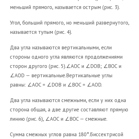
меньший прямого, называется острым (рис. 3).
Угол, больший прямого, но меньший развернутого,
называется тупым (рис. 4).
Два угла называются вертикальными, если
стороны одного угла являются продолжениями
сторон другого (рис. 5).∠AOC и ∠DOB; ∠BOC и
∠AOD — вертикальные.Вертикальные углы
равны: ∠AOC = ∠DOB и ∠BOC = ∠AOD.
Два угла называются смежными, если у них одна
сторона общая, а две другие составляют прямую
линию (рис. 6), ∠AOC и ∠BOC — смежные.
Сумма смежных углов равна 180°.Биссектрисой