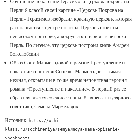
Сочинение по картине Герасимова Церковь покрова на
Нерли 8 классВ своей картине «Церковь Покрова на
Нерли» Герасимов изобразил красивую церковь, которая
располагается в центре полотна. Церковь стоит на
невысоком пригорке, а вокруг этой церкви течет река
Нерль. По легенде, эту церковь построил князь Андрей
Боголюбский
Образ Сони Мармеладовой в романе Преступление и
наказание сочинениеСонечка Мармеладова – самая
нежная, открытая и в то же время непонятная героиня
романа «Преступление и наказание». В первый раз ее
образ появляется со слов ее папы, бывшего титулярного
советника, Семена Мармеладов.
Источник:
https://uchim-
klass.ru/sochineniya/semya/moya-mama-opisanie-
vneshnosti