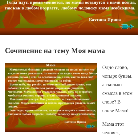
Сочинение на тему Моя мама
Одно слово,
четыре буквы,
а сколько
смысла в этом
слове? В
слове Мама!
Мама этот
человек,