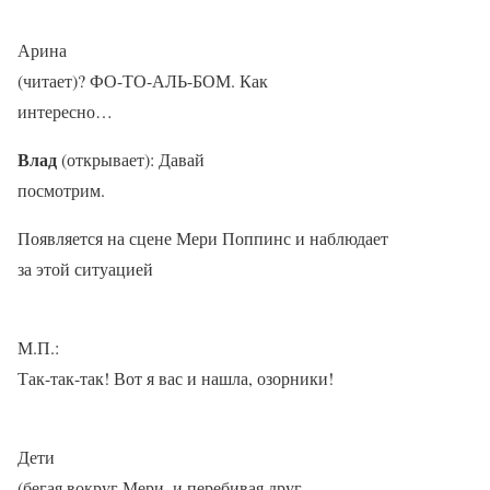
Арина
(читает)? ФО-ТО-АЛЬ-БОМ. Как
интересно…
Влад
(открывает): Давай
посмотрим.
Появляется на сцене Мери Поппинс и наблюдает
за этой ситуацией
М.П.:
Так-так-так! Вот я вас и нашла, озорники!
Дети
(бегая вокруг Мери, и перебивая друг