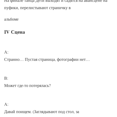
На финале танца Дети выходят и садятся на авансцене на
пуфики, перелистывают страничку в
альбоме
IV Сцена
А:
Странно… Пустая страница, фотографии нет…
В:
Может где-то потерялась?
А:
Давай поищем. (Заглядывают под стол, за