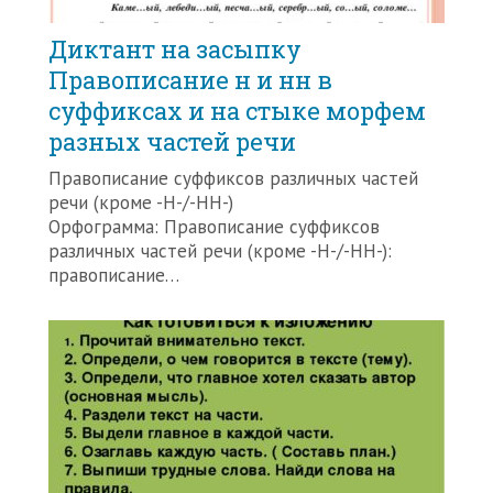
Диктант на засыпку
Правописание н и нн в
суффиксах и на стыке морфем
разных частей речи
Правописание суффиксов различных частей
речи (кроме -Н-/-НН-)
Орфограмма: Правописание суффиксов
различных частей речи (кроме -Н-/-НН-):
правописание…