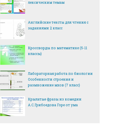
лексическим темам
Английские тексты для чтения с
заданиями 2 класс
Кроссворды по математике (5-11
классы)
Лабораторная работа по биологии
Особенности строения и
размножение мхов (7 класс)
Крылатые фразы из комедии
А.С.Грибоедова Горе от ума