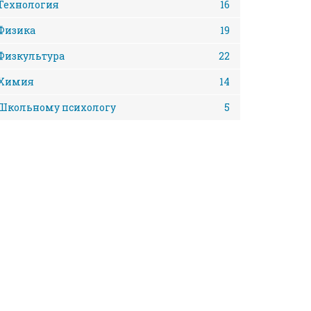
Технология
16
Физика
19
Физкультура
22
Химия
14
Школьному психологу
5