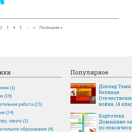
2
3
4
5
...
»
Последняя »
ики
Популярное
Доклад Тема:
мия (1)
Великая
я (39)
Отечественн
война. (4 клас
тельная работа (23)
ия (24)
Картотека
ру, завучу (1)
Домашние з
по лексичес
ительное образование (4)