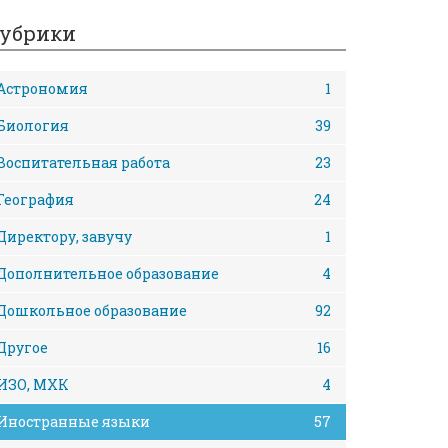
убрики
Астрономия
1
Биология
39
Воспитательная работа
23
География
24
Директору, завучу
1
Дополнительное образование
4
Дошкольное образование
92
Другое
16
ИЗО, МХК
4
Иностранные языки
57