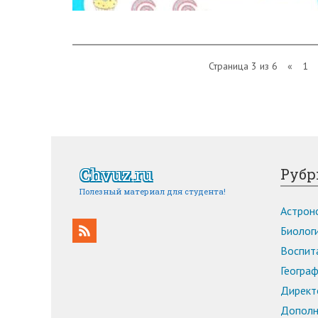
Страница 3 из 6
«
1
Chvuz.ru
Рубр
Полезный материал для студента!
Астроно
Биологи
Воспита
Географ
Директо
Дополн