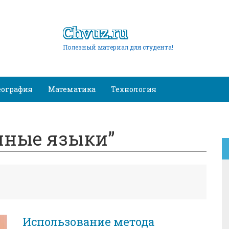
Chvuz.ru
Полезный материал для студента!
еография
Математика
Технология
нные языки”
Использование метода