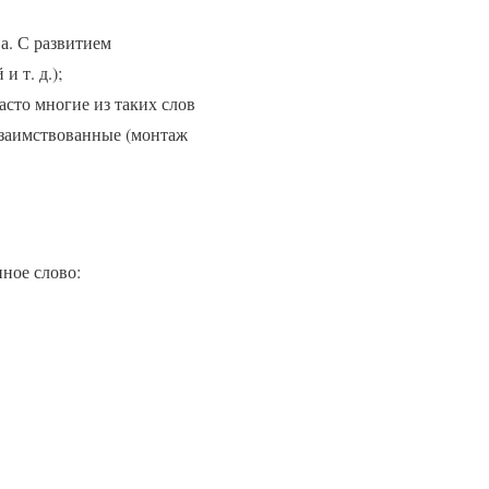
а. С развитием
и т. д.);
асто многие из таких слов
 заимствованные (монтаж
ное слово: