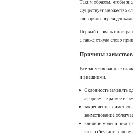
Таким образом, чтобы знат
Существует множество сло
словарями-переводчиками,
Первый словарь иностран
а также откуда слово при
Причины заимствов
Все заимствованные слов
и внешними.
Склонность заменять о
афоризм – краткое изре
закрепление заимствов
заимствование облегчает
влияние моды и иностр
языка (боулинг, харизма,