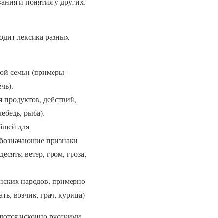
ания и понятия у других.
ходит лексика разных
ой семьи (примеры-
чь).
я продуктов, действий,
лебедь, рыба).
общей для
 обозначающие признаки
есять; ветер, гром, гроза,
янских народов, примерно
ть, возчик, грач, курица)
ляются исконно русскими.