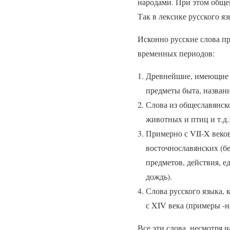
народами. При этом общен
Так в лексике русского я
Исконно русские слова пр
временных периодов:
Древнейшие, имеющие и
предметы быта, названия
Слова из общеславянско
животных и птиц и т.д.:
Примерно с VII-X веков
восточнославянских (бе
предметов, действия, ед
дождь).
Слова русского языка, 
с XIV века (примеры -н
Все эти слова, несмотря 