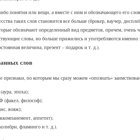
ибо понятия или вещи, а вместе с ним и обозначающего его слов
сства таких слов становится все больше (брокер, ваучер, дисплей 
торые обозначают определенный вид предметов, причем, очень ч
ствующие слова, но больше прижились и употребляются именно
остоянная величина, презент – подарок и т. д.).
ванных слов
 признаки, по которым мы сразу можем «опознать» заимствован
аура, эпоха);
Ф (факел, философ);
нс, вояж);
ккомпанемент, аппетит);
олибри, фламинго и т. д.).