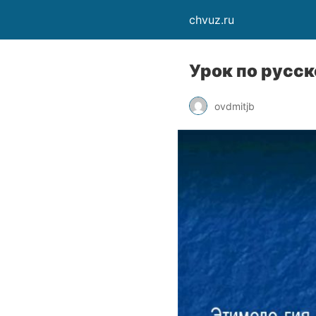
chvuz.ru
Урок по русск
ovdmitjb