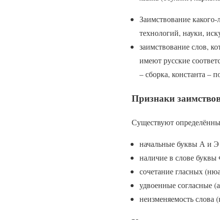
Заимствование какого-л
технологий, науки, иску
заимствование слов, ко
имеют русские соответ
– сборка, константа – п
Признаки заимство
Существуют определённые
начальные буквы А и Э (
наличие в слове буквы 
сочетание гласных (нюа
удвоенные согласные (а
неизменяемость слова (к