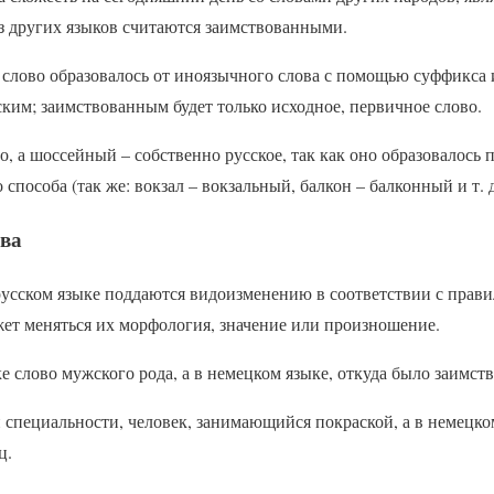
з других языков считаются заимствованными.
 слово образовалось от иноязычного слова с помощью суффикса 
ским; заимствованным будет только исходное, первичное слово.
о, а шоссейный – собственно русское, так как оно образовалось п
пособа (так же: вокзал – вокзальный, балкон – балконный и т. д
ва
русском языке поддаются видоизменению в соответствии с прави
жет меняться их морфология, значение или произношение.
е слово мужского рода, а в немецком языке, откуда было заимств
 специальности, человек, занимающийся покраской, а в немецко
ц.