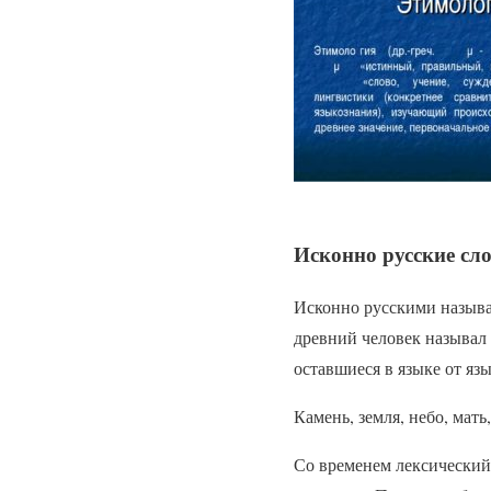
Исконно русские сл
Исконно русскими называю
древний человек называл 
оставшиеся в языке от яз
Камень, земля, небо, мать,
Со временем лексический