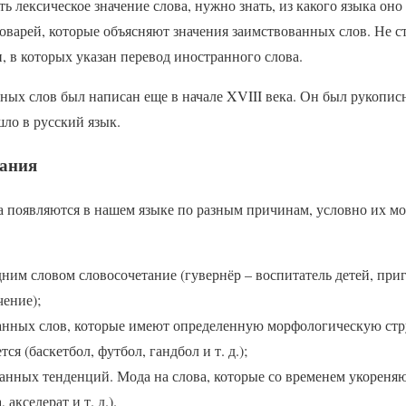
ь лексическое значение слова, нужно знать, из какого языка оно
варей, которые объясняют значения заимствованных слов. Не ст
 в которых указан перевод иностранного слова.
ных слов был написан еще в начале XVIII века. Он был рукопис
шло в русский язык.
ания
а появляются в нашем языке по разным причинам, условно их м
дним словом словосочетание (гувернёр – воспитатель детей, пр
чение);
анных слов, которые имеют определенную морфологическую стру
ся (баскетбол, футбол, гандбол и т. д.);
анных тенденций. Мода на слова, которые со временем укореняю
 акселерат и т. д.).