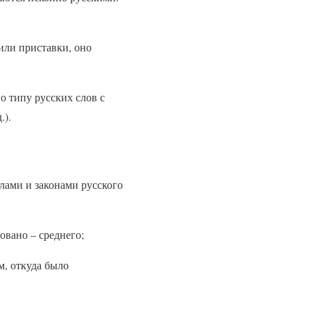
или приставки, оно
о типу русских слов с
.).
лами и законами русского
овано – среднего;
м, откуда было