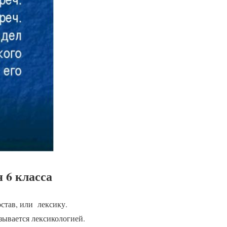
 6 класса
остав, или лексику.
зывается лексикологией.