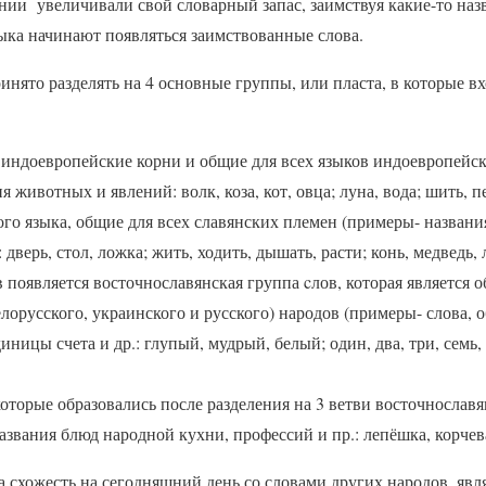
ии увеличивали свой словарный запас, заимствуя какие-то назв
зыка начинают появляться заимствованные слова.
инято разделять на 4 основные группы, или пласта, в которые в
ндоевропейские корни и общие для всех языков индоевропейск
 животных и явлений: волк, коза, кот, овца; луна, вода; шить, пе
го языка, общие для всех славянских племен (примеры- названи
 дверь, стол, ложка; жить, ходить, дышать, расти; конь, медведь, 
 появляется восточнославянская группа cлов, которая является 
лорусского, украинского и русского) народов (примеры- слова,
иницы счета и др.: глупый, мудрый, белый; один, два, три, семь, д
которые образовались после разделения на 3 ветви восточнослав
азвания блюд народной кухни, профессий и пр.: лепёшка, корчева
на схожесть на сегодняшний день со словами других народов, яв