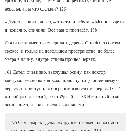
срезанную осинку. – Вам велено резать сухостойные
деревья, а вы что сделали? 125
– Дятел дырки наделал, – ответили ребята. – Мы поглядели
и, конечно, спилили. Всё равно пропадёт. 138
Стали всем вместе осматривать дерево. Оно было совсем
свежее, и только на небольшом пространстве, не более
метра в длину, внутри ствола прошёл червяк.
161 Дятел, очевидно, выслушал осину, как доктор:
выстукал её своим клювом, понял пустоту, оставляемую
червём, и приступил к операции извлечения червя. 181 И
второй раз, и третий, и четвёртый… 188 Нетолстый ствол
осины походил на свирель с клапанами.
196 Семь дырок сделал «хирург» и только на восьмой
захватил червяка, вытащил и спас осину. 210