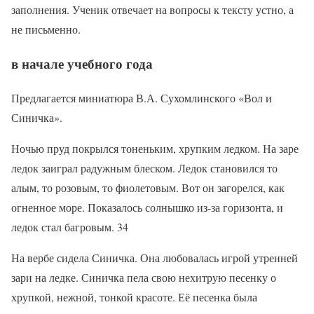
заполнения. Ученик отвечает на вопросы к тексту устно, а
не письменно.
в начале учебного года
Предлагается миниатюра В.А. Сухомлинского «Вол и
Синичка».
Ночью пруд покрылся тоненьким, хрупким ледком. На заре
ледок заиграл радужным блеском. Ледок становился то
алым, то розовым, то фиолетовым. Вот он загорелся, как
огненное море. Показалось солнышко из-за горизонта, и
ледок стал багровым. 34
На вербе сидела Синичка. Она любовалась игрой утренней
зари на ледке. Синичка пела свою нехитрую песенку о
хрупкой, нежной, тонкой красоте. Её песенка была