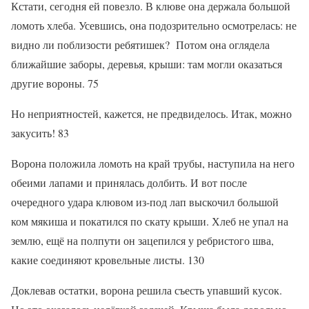
Кстати, сегодня ей повезло. В клюве она держала большой
ломоть хлеба. Усевшись, она подозрительно осмотрелась: не
видно ли поблизости ребятишек? Потом она оглядела
ближайшие заборы, деревья, крыши: там могли оказаться
другие вороны. 75
Но неприятностей, кажется, не предвиделось. Итак, можно
закусить! 83
Ворона положила ломоть на край трубы, наступила на него
обеими лапами и принялась долбить. И вот после
очередного удара клювом из-под лап выскочил большой
ком мякиша и покатился по скату крыши. Хлеб не упал на
землю, ещё на полпути он зацепился у ребристого шва,
какие соединяют кровельные листы. 130
Доклевав остатки, ворона решила съесть упавший кусок.