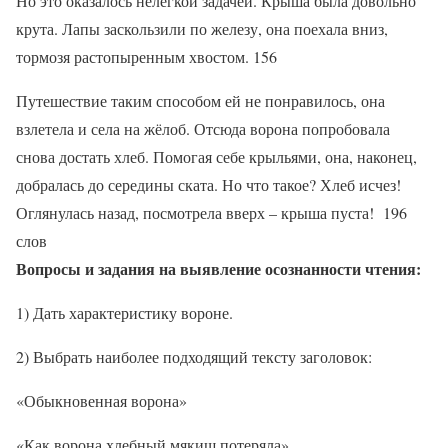
Но это оказалось нелёгкой задачей. Крыша была довольно
крута. Лапы заскользили по железу, она поехала вниз,
тормозя растопыренным хвостом. 156
Путешествие таким способом ей не понравилось, она
взлетела и села на жёлоб. Отсюда ворона попробовала
снова достать хлеб. Помогая себе крыльями, она, наконец,
добралась до середины ската. Но что такое? Хлеб исчез!
Оглянулась назад, посмотрела вверх – крыша пуста! 196
слов
Вопросы и задания на выявление осознанности чтения:
1) Дать характеристику вороне.
2) Выбрать наиболее подходящий тексту заголовок:
«Обыкновенная ворона»
«Как ворона хлебный мякиш потеряла»