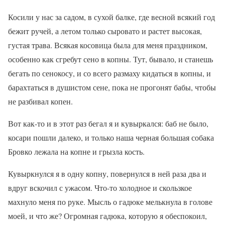
Косили у нас за садом, в сухой балке, где весной всякий год
бежит ручей, а летом только сыровато и растет высокая,
густая трава. Всякая косовица была для меня праздником,
особенно как сгребут сено в копны. Тут, бывало, и станешь
бегать по сенокосу, и со всего размаху кидаться в копны, и
барахтаться в душистом сене, пока не прогонят бабы, чтобы
не разбивал копен.
Вот как-то и в этот раз бегал я и кувыркался: баб не было,
косари пошли далеко, и только наша черная большая собака
Бровко лежала на копне и грызла кость.
Кувыркнулся я в одну копну, повернулся в ней раза два и
вдруг вскочил с ужасом. Что-то холодное и скользкое
махнуло меня по руке. Мысль о гадюке мелькнула в голове
моей, и что же? Огромная гадюка, которую я обеспокоил,