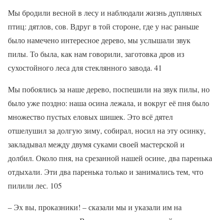
Мы бродили весной в лесу и наблюдали жизнь дупляных
птиц: дятлов, сов. Вдруг в той стороне, где у нас раньше
было намечено интересное дерево, мы услышали звук
пилы. То была, как нам говорили, заготовка дров из
сухостойного леса для стеклянного завода. 41
Мы побоялись за наше дерево, поспешили на звук пилы, но
было уже поздно: наша осина лежала, и вокруг её пня было
множество пустых еловых шишек. Это всё дятел
отшелушил за долгую зиму, собирал, носил на эту осинку,
закладывал между двумя суками своей мастерской и
долбил. Около пня, на срезанной нашей осине, два паренька
отдыхали. Эти два паренька только и занимались тем, что
пилили лес. 105
– Эх вы, проказники! – сказали мы и указали им на