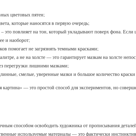
ных цветовых пятен;
ета, которые наносятся в первую очередь;
– это повлияет на тон, который укладывают поверх фона. Если ц
ее и наоборот;
ков помогает не загрязнять темными красками;
литре, а не на холсте — это гарантирует мазкам на холсте непо
ез перегрузки лишними мазками;
линные, смелые, уверенные мазки и большое количество краски 
я картина» — это простой способ для экспериментов, но соверш
ичным способом освободить художника от прописывания детале
ственные используемые материалы — это фактически инстинкти