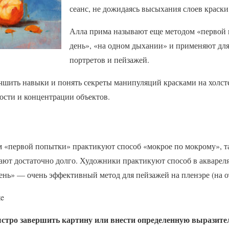
сеанс, не дожидаясь высыхания слоев краски
Алла прима называют еще методом «первой 
день», «на одном дыхании» и применяют дл
портретов и пейзажей.
чшить навыки и понять секреты манипуляций красками на холст
ости и концентрации объектов.
м «первой попытки» практикуют способ «мокрое по мокрому», т
ют достаточно долго. Художники практикуют способ в акварел
ень» — очень эффективный метод для пейзажей на пленэре (на о
te
стро завершить картину или внести определенную выразител