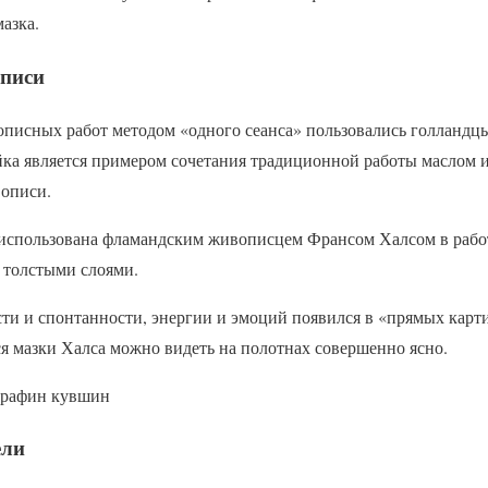
азка.
описи
писных работ методом «одного сеанса» пользовались голландц
а является примером сочетания традиционной работы маслом и
вописи.
 использована фламандским живописцем Франсом Халсом в рабо
 толстыми слоями.
ти и спонтанности, энергии и эмоций появился в «прямых карт
я мазки Халса можно видеть на полотнах совершенно ясно.
 графин кувшин
ели