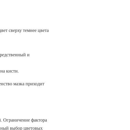
вет сверху темнее цвета
средственный и
на кисти.
енство мазка приходит
й. Ограничение фактора
вный выбор цветовых