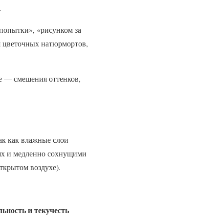
.
попытки», «рисунком за
я цветочных натюрмортов,
е — смешения оттенков,
ак как влажные слои
ях и медленно сохнущими
ткрытом воздухе).
ьность и текучесть