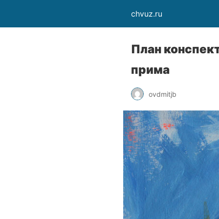
chvuz.ru
План конспект
прима
ovdmitjb