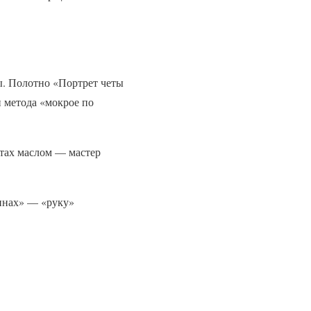
ы. Полотно «Портрет четы
 метода «мокрое по
тах маслом — мастер
инах» — «руку»