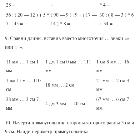
28 =
=
* 4 =
56 : ( 20 — 12 ) + 5 *
( 90 — 9 ) : 9 + ( 17 —
30 : ( 8 — 3 ) * 6
7 + 45 =
14 ) * 8 =
+ 34 =
9. Сравни длины, вставив вместо многоточия … знаки «»
или «=».
11 мм … 1 см 1
1 дм 1 см 0 мм … 111
1 см 8 мм … 16
мм
мм
мм
1 дм 1 см … 110
21 мм … 2 см 3
18 мм … 2 см
см
мм
38 мм … 3 см 7
67 мм … 6 см 7
4 дм 3 мм … 40 см
мм
мм
10. Начерти прямоугольник, стороны которого равны 5 см и
9 см. Найди периметр прямоугольника.