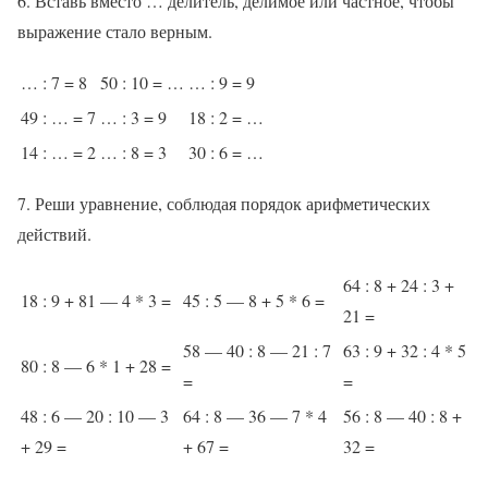
6. Вставь вместо … делитель, делимое или частное, чтобы
выражение стало верным.
… : 7 = 8
50 : 10 = …
… : 9 = 9
49 : … = 7
… : 3 = 9
18 : 2 = …
14 : … = 2
… : 8 = 3
30 : 6 = …
7. Реши уравнение, соблюдая порядок арифметических
действий.
64 : 8 + 24 : 3 +
18 : 9 + 81 — 4 * 3 =
45 : 5 — 8 + 5 * 6 =
21 =
58 — 40 : 8 — 21 : 7
63 : 9 + 32 : 4 * 5
80 : 8 — 6 * 1 + 28 =
=
=
48 : 6 — 20 : 10 — 3
64 : 8 — 36 — 7 * 4
56 : 8 — 40 : 8 +
+ 29 =
+ 67 =
32 =