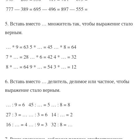
777 — 389 =
695 — 496 =
897 — 555 =
5. Вставь вместо … множитель так, чтобы выражение стало
верным.
… * 9 = 63
5 * … = 45
… * 8 = 64
7 * … = 28
… * 6 = 42
4 * … = 32
8 * … = 64
9 * … = 54
3 * … = 12
6. Вставь вместо … делитель, делимое или частное, чтобы
выражение стало верным.
… : 9 = 6
45 : … = 5
… : 8 = 8
27 : 3 = …
… : 3 = 6
14 : … = 2
16 : … = 4
… : 9 = 3
32 : 8 = …
7. Реши уравнение, соблюдая порядок арифметических