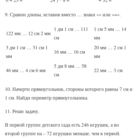
9. Сравни длины, вставив вместо … знаки «» или «=».
1 дм 1 см … 111
1 см 5 мм … 14
122 мм … 12 см 2 мм
см
мм
3 дм 1 см … 31 см 1
20 мм … 2 см 1
16 мм … 16 см
мм
мм
5 дм 8 мм … 58
46 мм … 4 см 6 мм
22 мм … 3 см
см
10. Начерти прямоугольник, стороны которого равны 7 см и
1 см. Найди периметр прямоугольника.
11. Реши задачу.
В первой группе детского сада есть 246 игрушек, а во
второй группе на – 72 игрушки меньше, чем в первой.