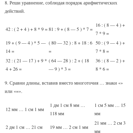
8. Реши уравнение, соблюдая порядок арифметических
действий.
16 : ( 8 — 4 ) +
42 : ( 2 + 4 ) + 8 * 9 =
81 : 9 + ( 8 — 5 ) * 7 =
7 * 9 =
19 + ( 9 — 4 ) * 5 —
( 80 — 32 ) : 8 + 18 : 6
50 : ( 9 — 4 ) +
14 =
=
7 * 8 =
32 : ( 21 — 17 ) + 9 *
( 64 — 28 ) : 2 + ( 18
36 : ( 8 — 2 ) +
4 + 26 =
— 9 ) * 3 =
8 * 6 =
9. Сравни длины, вставив вместо многоточия … знаки «»
или «=».
1 дм 1 см 8 мм …
1 см 5 мм … 15
12 мм … 1 см 1 мм
118 мм
мм
21 мм … 2 см 3
2 дм 1 см … 21 см
19 мм … 2 см 1 мм
мм