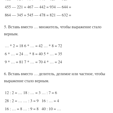
455 — 221 =
467 — 442 =
934 — 644 =
864 — 345 =
545 — 478 =
821 — 632 =
5. Вставь вместо … множитель, чтобы выражение стало
верным.
… * 2 = 18
6 * … = 42
… * 8 = 72
6 * … = 24
… * 8 = 40
5 * … = 35
9 * … = 81
7 * … = 70
4 * … = 24
6. Вставь вместо … делитель, делимое или частное, чтобы
выражение стало верным.
12 : 2 = …
18 : … = 3
… : 7 = 6
28 : 2 = …
… : 3 = 9
16 : … = 4
16 : … = 8
… : 9 = 8
40 : 10 = …