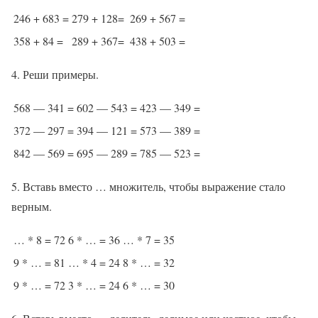
246 + 683 =
279 + 128=
269 + 567 =
358 + 84 =
289 + 367=
438 + 503 =
4. Реши примеры.
568 — 341 =
602 — 543 =
423 — 349 =
372 — 297 =
394 — 121 =
573 — 389 =
842 — 569 =
695 — 289 =
785 — 523 =
5. Вставь вместо … множитель, чтобы выражение стало
верным.
… * 8 = 72
6 * … = 36
… * 7 = 35
9 * … = 81
… * 4 = 24
8 * … = 32
9 * … = 72
3 * … = 24
6 * … = 30