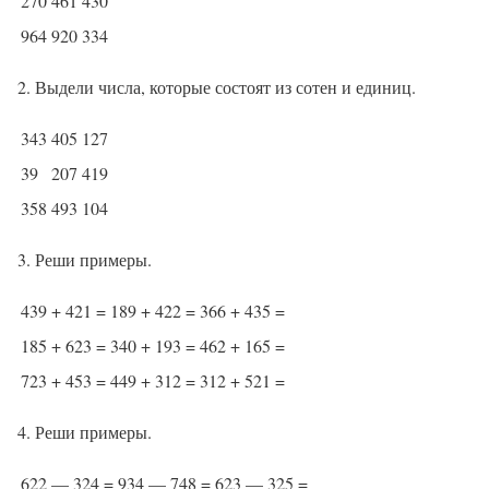
270
461
430
964
920
334
2. Выдели числа, которые состоят из сотен и единиц.
343
405
127
39
207
419
358
493
104
3. Реши примеры.
439 + 421 =
189 + 422 =
366 + 435 =
185 + 623 =
340 + 193 =
462 + 165 =
723 + 453 =
449 + 312 =
312 + 521 =
4. Реши примеры.
622 — 324 =
934 — 748 =
623 — 325 =