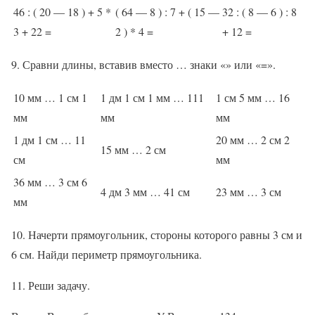
46 : ( 20 — 18 ) + 5 *
( 64 — 8 ) : 7 + ( 15 —
32 : ( 8 — 6 ) : 8
3 + 22 =
2 ) * 4 =
+ 12 =
9. Сравни длины, вставив вместо … знаки «» или «=».
10 мм … 1 см 1
1 дм 1 см 1 мм … 111
1 см 5 мм … 16
мм
мм
мм
1 дм 1 см … 11
20 мм … 2 см 2
15 мм … 2 см
см
мм
36 мм … 3 см 6
4 дм 3 мм … 41 см
23 мм … 3 см
мм
10. Начерти прямоугольник, стороны которого равны 3 см и
6 см. Найди периметр прямоугольника.
11. Реши задачу.