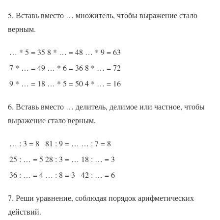
5. Вставь вместо … множитель, чтобы выражение стало
верным.
… * 5 = 35
8 * … = 48
… * 9 = 63
7 * … = 49
… * 6 = 36
8 * … = 72
9 * … = 18
… * 5 = 50
4 * … = 16
6. Вставь вместо … делитель, делимое или частное, чтобы
выражение стало верным.
… : 3 = 8
81 : 9 = …
… : 7 = 8
25 : … = 5
28 : 3 = …
18 : … = 3
36 : … = 4
… : 8 = 3
42 : … = 6
7. Реши уравнение, соблюдая порядок арифметических
действий.